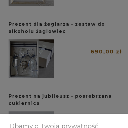
Prezent dla żeglarza - zestaw do
alkoholu żaglowiec
690,00 zł
Prezent na jubileusz - posrebrzana
cukiernica
1 100,00 zł
Dbamy o Twoją prywatność