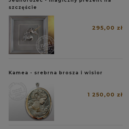
Jednorożec - magiczny prezent na
szczęście
295,00 zł
Kamea - srebrna brosza i wisior
1 250,00 zł