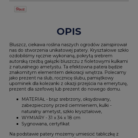
OPIS
Bluszcz, ciekawa roślina naszych ogrodów zainspirował
nas do stworzenia unikatowej patery. Kryształowe szkło
ozdobiliśmy ręcznie wykonaną, pokrytą srebrem
autorską rzeźbą gałązki bluszczu z fioletowymi kulkami
z naturalnego ametystu. Ta efektowna patera będzie
znakomitym elementem dekoracji wnętrza. Polecamy
jako prezent na ślub, rocznicę ślubu, pamiątkowy
upominek dla koleżanki z okazji przejścia na emeryturę,
prezent dla szefowej lub prezent do nowego domu.
MATERIAŁ - brąz srebrzony, oksydowany,
zabezpieczony przed ciemnieniem, kulki -
naturalny ametyst, szkło kryształowe,
WYMIARY - 31 x 34 x 18 cm
Sygnowana, certyfikat
Na podstawie patery możemy umieścić tabliczkę z