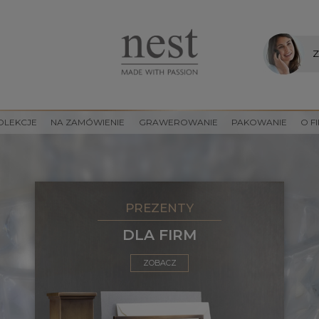
Z
OLEKCJE
NA ZAMÓWIENIE
GRAWEROWANIE
PAKOWANIE
O F
PREZENTY
DLA FIRM
ZOBACZ