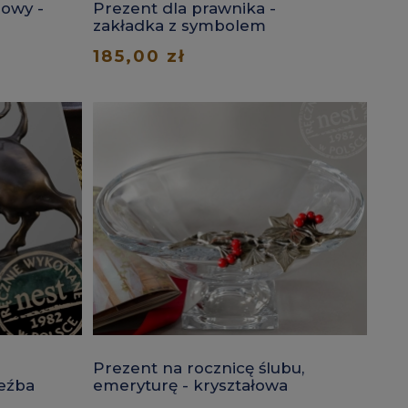
mowy -
Prezent dla prawnika -
zakładka z symbolem
sprawiedliwości
185,00 zł
Prezent na rocznicę ślubu,
zeźba
emeryturę - kryształowa
ze
patera