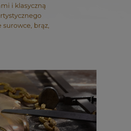
ami i klasyczną
artystycznego
e surowce, brąz,