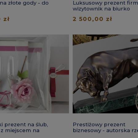
na złote gody - do
Luksusowy prezent fir
wizytownik na biurko
 zł
2 500,00 zł
i prezent na ślub,
Prestiżowy prezent
 z miejscem na
biznesowy - autorska r
na
byk z brązu na marmur