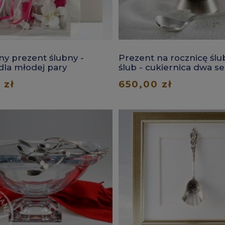
ny prezent ślubny -
Prezent na rocznicę ślu
 dla młodej pary
ślub - cukiernica dwa s
 zł
650,00 zł