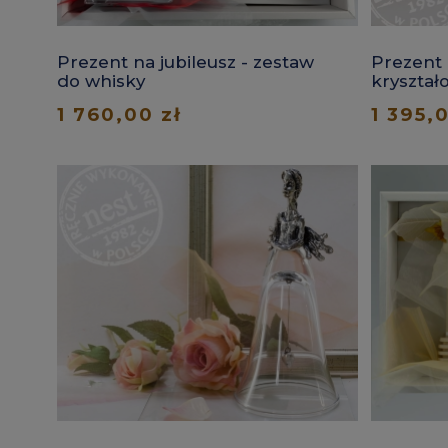
Prezent na jubileusz - zestaw
Prezent 
do whisky
kryształ
1 760,00 zł
1 395,0