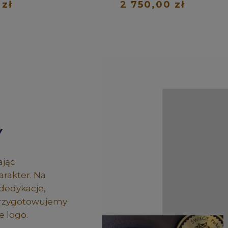
 zł
2 750,00 zł
Y
ając
rakter. Na
dedykacje,
 przygotowujemy
 logo.