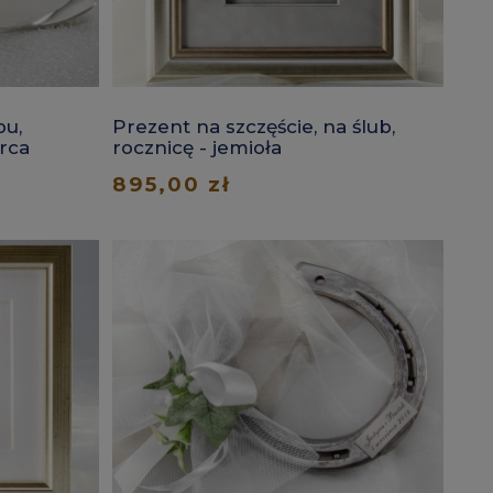
bu,
Prezent na szczęście, na ślub,
erca
rocznicę - jemioła
895,00 zł