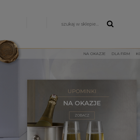
Zarejestruj się
Zaloguj się
NA OKAZJE
DLA FIRM
K
UPOMINKI
NA OKAZJE
ZOBACZ