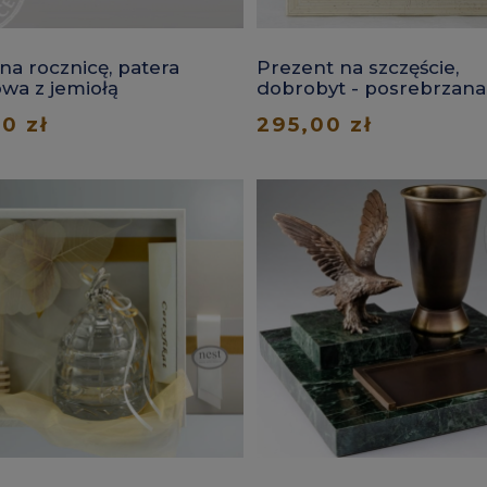
na rocznicę, patera
Prezent na szczęście,
owa z jemiołą
dobrobyt - posrebrzana
łyżeczka w ramce
0 zł
295,00 zł