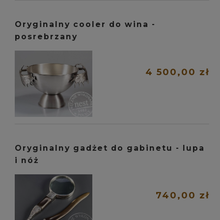
Oryginalny cooler do wina -
posrebrzany
4 500,00 zł
Oryginalny gadżet do gabinetu - lupa
i nóż
740,00 zł