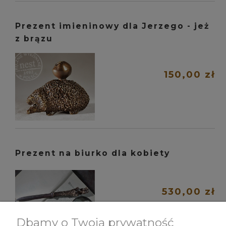
Prezent imieninowy dla Jerzego - jeż
z brązu
150,00 zł
Prezent na biurko dla kobiety
530,00 zł
Dbamy o Twoją prywatność