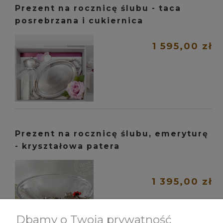
Prezent na rocznicę ślubu - taca
posrebrzana i cukiernica
1 595,00 zł
Prezent na rocznicę ślubu, emeryturę
- kryształowa patera
1 395,00 zł
Dbamy o Twoją prywatność