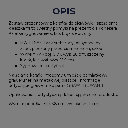
OPIS
Zestaw prezentowy z karafką do pigwówki i sześcioma
kieliszkami to świetny pomysł na prezent dla konesera.
Karafka sygnowana- szkło, brąz srebrzony.
MATERIAŁ- brąz srebrzony, oksydowany,
zabezpieczony przed ciemnieniem, szkło.
WYMIARY - poj. 0.7 l, wys. 26 cm, szczelny
korek, kieliszki wys. 11,5 cm
Sygnowane, certyfikat.
Na ścianie karafki możemy umieścić pamiątkowy
grawerunek na metalowej blaszce. Informacje
dotyczące grawerunku patrz
GRAWEROWANIE
Opakowanie z artystyczną dekoracją w cenie produktu.
Wymiar pudełka: 31 x 38 cm, wysokość 11 cm.