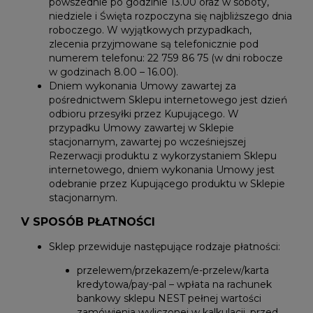
powszednie po godzinie 13.00 oraz w soboty,
niedziele i Święta rozpoczyna się najbliższego dnia
roboczego. W wyjątkowych przypadkach,
zlecenia przyjmowane są telefonicznie pod
numerem telefonu: 22 759 86 75 (w dni robocze
w godzinach 8.00 – 16.00).
Dniem wykonania Umowy zawartej za
pośrednictwem Sklepu internetowego jest dzień
odbioru przesyłki przez Kupującego. W
przypadku Umowy zawartej w Sklepie
stacjonarnym, zawartej po wcześniejszej
Rezerwacji produktu z wykorzystaniem Sklepu
internetowego, dniem wykonania Umowy jest
odebranie przez Kupującego produktu w Sklepie
stacjonarnym.
V SPOSÓB PŁATNOŚCI
Sklep przewiduje następujące rodzaje płatności:
przelewem/przekazem/e-przelew/karta
kredytowa/pay-pal – wpłata na rachunek
bankowy sklepu NEST pełnej wartości
zamówienia wyliczonej w kalkulacji, przed