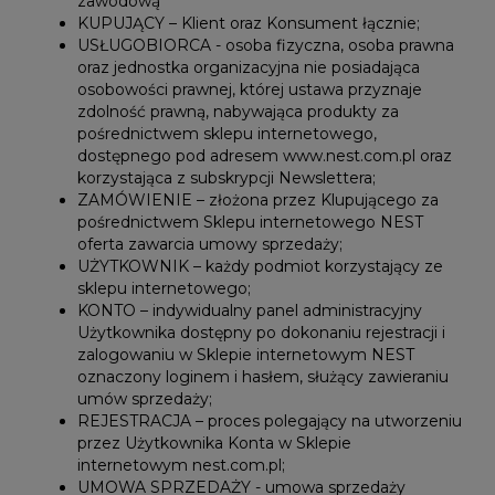
zawodową
KUPUJĄCY – Klient oraz Konsument łącznie;
USŁUGOBIORCA - osoba fizyczna, osoba prawna
oraz jednostka organizacyjna nie posiadająca
osobowości prawnej, której ustawa przyznaje
zdolność prawną, nabywająca produkty za
pośrednictwem sklepu internetowego,
dostępnego pod adresem www.nest.com.pl oraz
korzystająca z subskrypcji Newslettera;
ZAMÓWIENIE – złożona przez Klupującego za
pośrednictwem Sklepu internetowego NEST
oferta zawarcia umowy sprzedaży;
UŻYTKOWNIK – każdy podmiot korzystający ze
sklepu internetowego;
KONTO – indywidualny panel administracyjny
Użytkownika dostępny po dokonaniu rejestracji i
zalogowaniu w Sklepie internetowym NEST
oznaczony loginem i hasłem, służący zawieraniu
umów sprzedaży;
REJESTRACJA – proces polegający na utworzeniu
przez Użytkownika Konta w Sklepie
internetowym nest.com.pl;
UMOWA SPRZEDAŻY - umowa sprzedaży