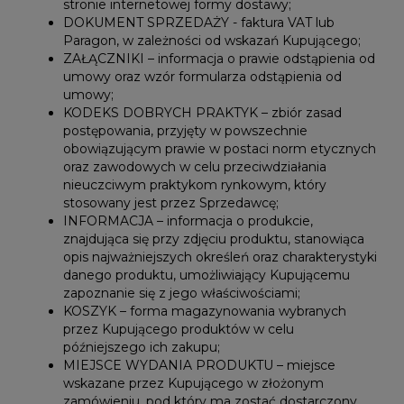
stronie internetowej formy dostawy;
DOKUMENT SPRZEDAŻY - faktura VAT lub
Paragon, w zależności od wskazań Kupującego;
ZAŁĄCZNIKI – informacja o prawie odstąpienia od
umowy oraz wzór formularza odstąpienia od
umowy;
KODEKS DOBRYCH PRAKTYK – zbiór zasad
postępowania, przyjęty w powszechnie
obowiązującym prawie w postaci norm etycznych
oraz zawodowych w celu przeciwdziałania
nieuczciwym praktykom rynkowym, który
stosowany jest przez Sprzedawcę;
INFORMACJA – informacja o produkcie,
znajdująca się przy zdjęciu produktu, stanowiąca
opis najważniejszych określeń oraz charakterystyki
danego produktu, umożliwiający Kupującemu
zapoznanie się z jego właściwościami;
KOSZYK – forma magazynowania wybranych
przez Kupującego produktów w celu
późniejszego ich zakupu;
MIEJSCE WYDANIA PRODUKTU – miejsce
wskazane przez Kupującego w złożonym
zamówieniu, pod który ma zostać dostarczony