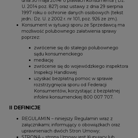
dnia 30 maja 2014r o prawach konsumenta ( Dz.
U. 2014 poz. 827) oraz ustawy z dnia 29 sierpnia
1997 roku o ochronie danych osobowych (tekst
jedn.: Dz. U. z 2002 r. nr 101, poz. 926 ze zm.).
Konsument w sytuacji sporu ze Sprzedawcą ma
możliwość polubownego załatwienia sprawy
poprzez:
zwrócenie się do stałego polubownego
sądu konsumenckiego
mediację
zwrócenie się do wojewódzkiego inspektora
Inspekcji Handlowej
uzyskać bezpłatną pomoc w sprawie
rozstrzygnięcia sporu od Federacji
Konsumentów, korzystając z bezpłatnej
infolinii konsumenckiej 800 007 707.
II DEFINICJE
REGULAMIN – niniejszy Regulamin wraz z
załącznikami; informujący o obowiązkach oraz
uprawnieniach dwóch Stron Umowy;
STRONA – stroną Umowy jest Kupujący lub