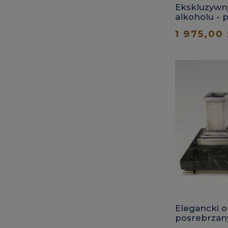
Ekskluzywn
alkoholu - 
1 975,00 
Elegancki o
posrebrzan