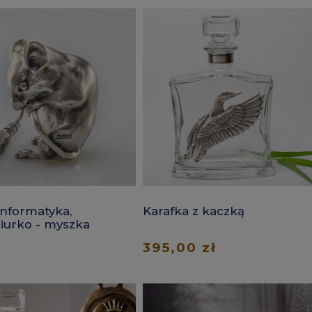
informatyka,
Karafka z kaczką
biurko - myszka
ł
395,00 zł