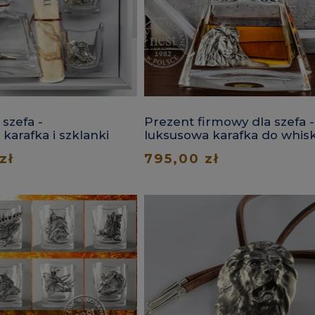
 szefa -
Prezent firmowy dla szefa -
karafka i szklanki
luksusowa karafka do whis
lew
z lwem
zł
795,00 zł