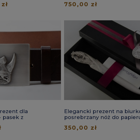
 zł
750,00 zł
rezent dla
Elegancki prezent na biurk
 pasek z
posrebrzany nóż do papier
m
orzeł
ł
350,00 zł