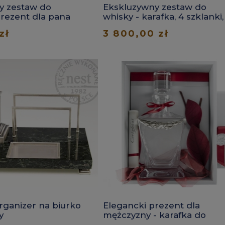
y zestaw do
Ekskluzywny zestaw do
prezent dla pana
whisky - karafka, 4 szklanki,
taca
zł
3 800,00 zł
rganizer na biurko
Elegancki prezent dla
y
mężczyzny - karafka do
whisky