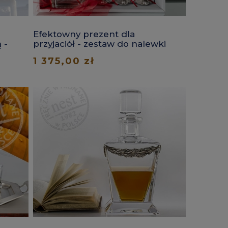
Efektowny prezent dla
 -
przyjaciół - zestaw do nalewki
wiśniowej
1 375,00 zł