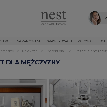
Z
OLEKCJE
NA ZAMÓWIENIE
GRAWEROWANIE
PAKOWANIE
O F
>
>
>
 jesteśmy
Na okazje
Prezent dla...
Prezent dla mężczyz
T DLA MĘŻCZYZNY