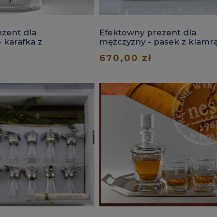
zent dla
Efektowny prezent dla
 karafka z
mężczyzny - pasek z klamrą
Lew
ł
670,00 zł