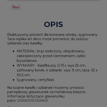
OPIS
Ekskluzywny prezent dla konesera whisky, sygnowany.
Taca replika art deco może pomieścić do sześciu
szklanek oraz karafkę.
MATERIAŁ- brąz srebrzony, oksydowany,
zabezpieczony przed ciemnieniem, szkło
kryształowe.
WYMIARY - Karafka poj. 0,75 l, wys 25 cm,
szlifowany korek, 4 szklanki wys. 9 cm, taca 53 x
30,5 cm
Sygnowany, certyfikat.
Na ścianie karafki i szklanek możemy umieścić
pamiątkowy grawerunek na metalowej blaszce.
Informacje dotyczące grawerunku
patrz
GRAWEROWANIE