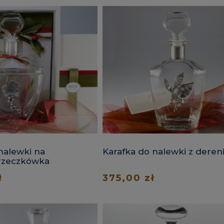
nalewki na
Karafka do nalewki z deren
rzeczkówka
ł
375,00 zł