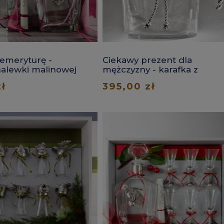
emeryturę -
Ciekawy prezent dla
nalewki malinowej
mężczyzny - karafka z
pieczęcią
zł
395,00 zł