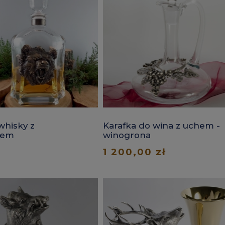
whisky z
Karafka do wina z uchem -
iem
winogrona
1 200,00 zł