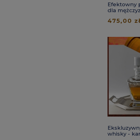
Efektowny p
dla mężczy
475,00 z
Ekskluzywn
whisky - kar
taca