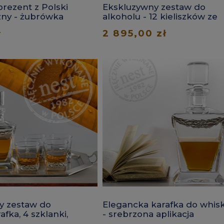
rezent z Polski
Ekskluzywny zestaw do
zny - żubrówka
alkoholu - 12 kieliszków ze
zwierzętami w skrzyni
ł
2 895,00 zł
y zestaw do
Elegancka karafka do whis
afka, 4 szklanki,
- srebrzona aplikacja