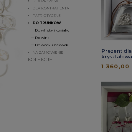
DLA PREZESA
DLA KONTRAHENTA
PATRIOTYCZNE
DO TRUNKÓW
Do whisky i koniaku
Do wina
Do wódki i nalewek
Prezent dla
NA ZAMÓWIENIE
kryształowa 
KOLEKCJE
do whisky, 
1 360,00 