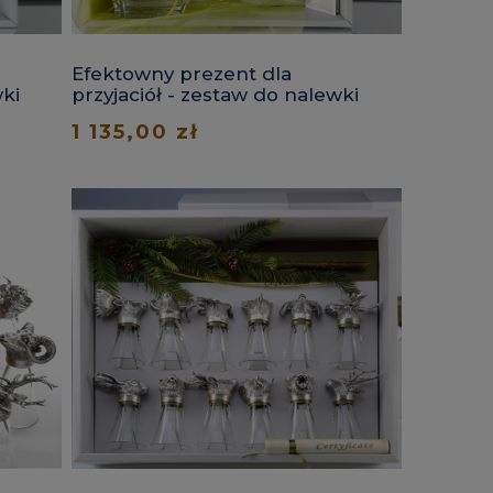
Efektowny prezent dla
wki
przyjaciół - zestaw do nalewki
z pigwy
1 135,00 zł