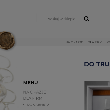
Zarejestruj się
Zaloguj się
NA OKAZJE
DLA FIRM
K
DO TR
MENU
NA OKAZJE
DLA FIRM
DO GABINETU