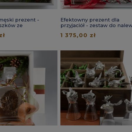
męski prezent -
Efektowny prezent dla
iszków ze
przyjaciół - zestaw do nale
i
wiśniowej
zł
1 375,00 zł