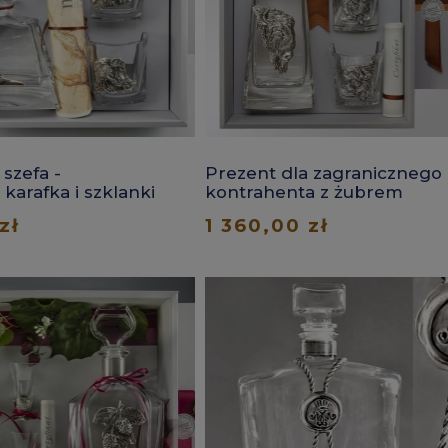
 szefa -
Prezent dla zagranicznego
karafka i szklanki
kontrahenta z żubrem
lew
zł
1 360,00 zł