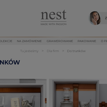
Z
OLEKCJE
NA ZAMÓWIENIE
GRAWEROWANIE
PAKOWANIE
O F
>
>
Tu jesteśmy
Dla firm
Do trunków
UNKÓW