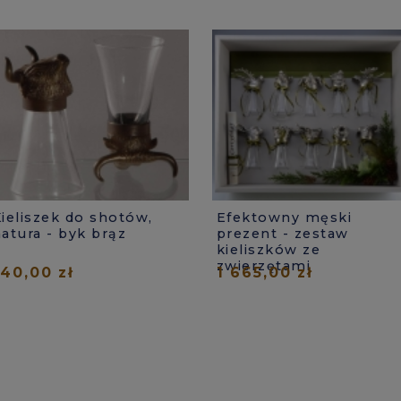
ieliszek do shotów,
Efektowny męski
atura - byk brąz
prezent - zestaw
kieliszków ze
zwierzętami
140,00 zł
1 665,00 zł