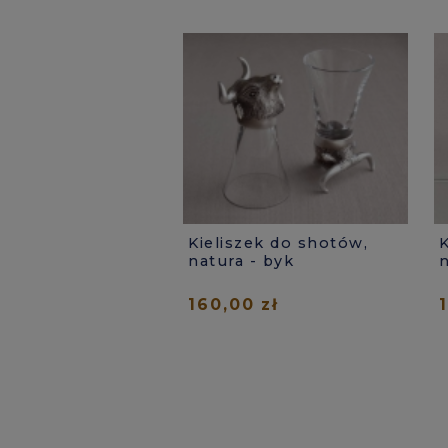
Kieliszek do shotów,
K
natura - byk
n
160,00 zł