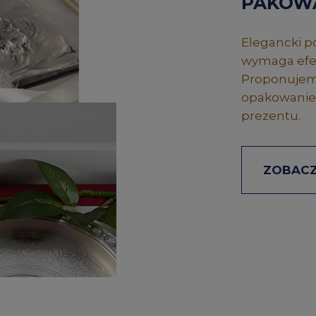
PAKOW
Elegancki po
wymaga efek
Proponujemy
opakowanie,
prezentu.
ZOBACZ