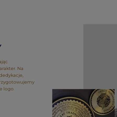
Y
ając
rakter. Na
dedykacje,
 przygotowujemy
 logo.