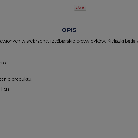
OPIS
rawionych w srebrzone, rzeźbiarskie głowy byków. Kieliszki bę
 cm
cenie produktu.
11 cm