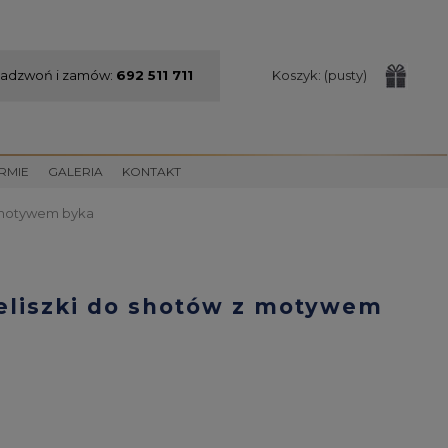
adzwoń i zamów:
692 511 711
Koszyk:
(pusty)
IRMIE
GALERIA
KONTAKT
z motywem byka
ieliszki do shotów z motywem