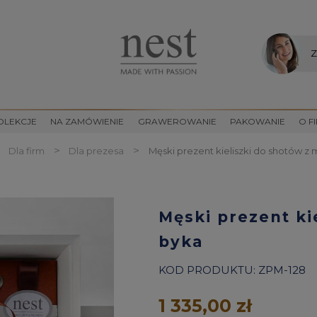
Z
OLEKCJE
NA ZAMÓWIENIE
GRAWEROWANIE
PAKOWANIE
O F
>
>
Dla firm
Dla prezesa
Męski prezent kieliszki do shotów 
Męski prezent k
byka
KOD PRODUKTU:
ZPM-128
1 335,00 zł