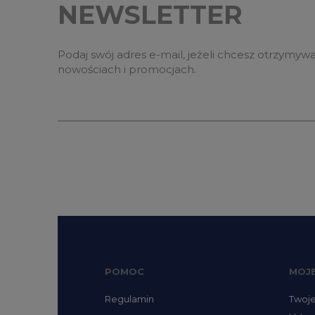
NEWSLETTER
Podaj swój adres e-mail, jeżeli chcesz otrzymyw
nowościach i promocjach.
POMOC
MOJ
Regulamin
Twoj