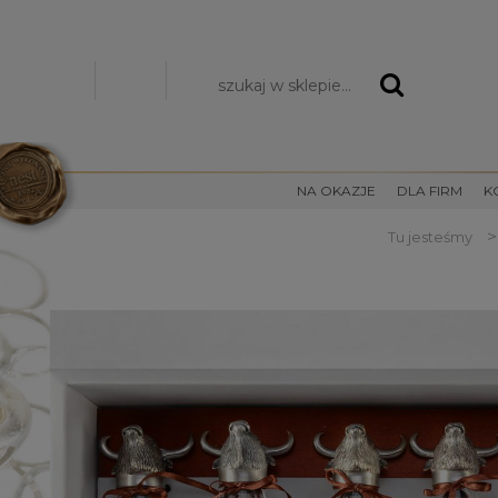
Zarejestruj się
Zaloguj się
NA OKAZJE
DLA FIRM
K
>
Tu jesteśmy