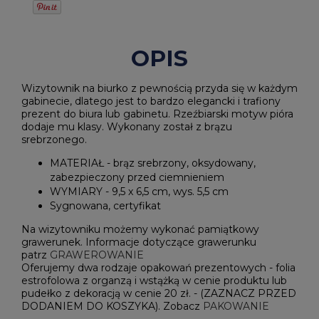
OPIS
Wizytownik na biurko z pewnością przyda się w każdym
gabinecie, dlatego jest to bardzo elegancki i trafiony
prezent do biura lub gabinetu. Rzeźbiarski motyw pióra
dodaje mu klasy. Wykonany został z brązu
srebrzonego.
MATERIAŁ - brąz srebrzony, oksydowany,
zabezpieczony przed ciemnieniem
WYMIARY - 9,5 x 6,5 cm, wys. 5,5 cm
Sygnowana, certyfikat
Na wizytowniku możemy wykonać pamiątkowy
grawerunek. Informacje dotyczące grawerunku
patrz
GRAWEROWANIE
Oferujemy dwa rodzaje opakowań prezentowych - folia
estrofolowa z organzą i wstążką w cenie produktu lub
pudełko z dekoracją w cenie 20 zł. - (ZAZNACZ PRZED
DODANIEM DO KOSZYKA). Zobacz
PAKOWANIE