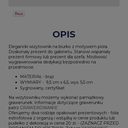
OPIS
Elegancki wizytownik na biurko z motywem pióra.
Doskonały prezent do gabinetu. Stanowi wspaniały
prezent firmowy lub prezent dla szefa. Możliwość
wygrawerowania dedykacji bezpośrednio na
przedmiocie.
MATERIAŁ - brąz
WYMIARY - 9,5 cm x 6,5, wys. 5,5 cm
Sygnowany, certyfikat
Na wizytowniku możemy wykonać pamiątkowy
grawerunek. Informacje dotyczące grawerunku
patrz
GRAWEROWANIE
Oferujemy dwa rodzaje opakowań prezentowych - folia
estrofolowa z organzą i wstążką w cenie produktu lub
pudełko z dekoracją w cenie 20 zł. - (ZAZNACZ PRZED