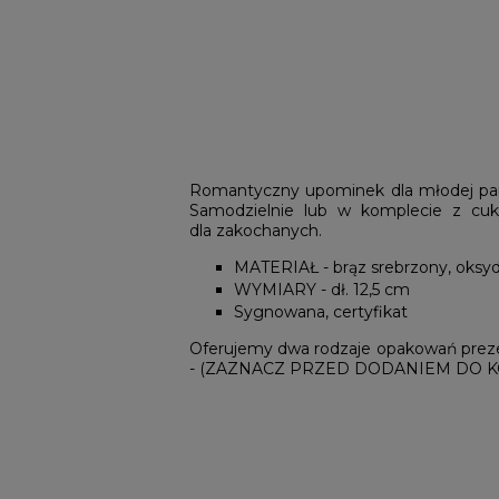
Romantyczny upominek dla młodej par
Samodzielnie lub w komplecie z cuki
dla zakochanych.
MATERIAŁ - brąz srebrzony, oks
WYMIARY - dł. 12,5 cm
Sygnowana, certyfikat
Oferujemy dwa rodzaje opakowań prezent
- (ZAZNACZ PRZED DODANIEM DO KO