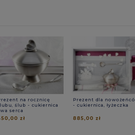
Prezent na rocznicę
Prezent dla nowożeńc
lubu, ślub - cukiernica
- cukiernica, łyżeczka
dwa serca
650,00 zł
885,00 zł