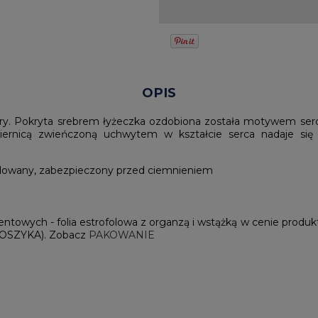
OPIS
y. Pokryta srebrem łyżeczka ozdobiona została motywem serc
ernicą zwieńczoną uchwytem w kształcie serca nadaje się 
ydowany, zabezpieczony przed ciemnieniem
owych - folia estrofolowa z organzą i wstążką w cenie produkt
SZYKA). Zobacz
PAKOWANIE