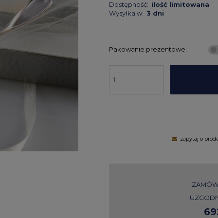
Dostępność:
ilość limitowana
Wysyłka w:
3 dni
Pakowanie prezentowe:
zapytaj o prod
ZAMÓW 
UZGODN
69