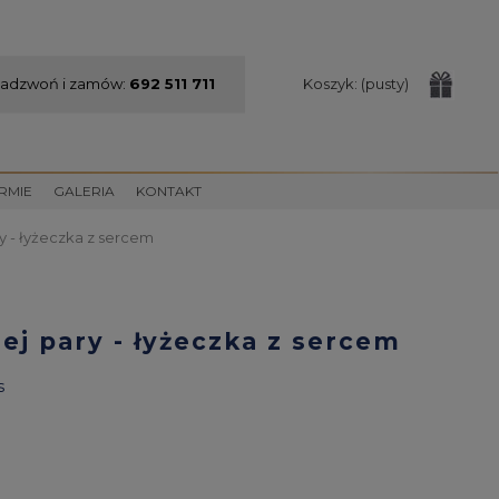
adzwoń i zamów:
692 511 711
Koszyk:
(pusty)
IRMIE
GALERIA
KONTAKT
y - łyżeczka z sercem
ej pary - łyżeczka z sercem
s