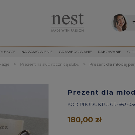
Z
OLEKCJE
NA ZAMÓWIENIE
GRAWEROWANIE
PAKOWANIE
O F
>
>
kazje
Prezent na ślub rocznicę ślubu
Prezent dla młodej par
Prezent dla młod
KOD PRODUKTU:
GR-663-05
180,00 zł