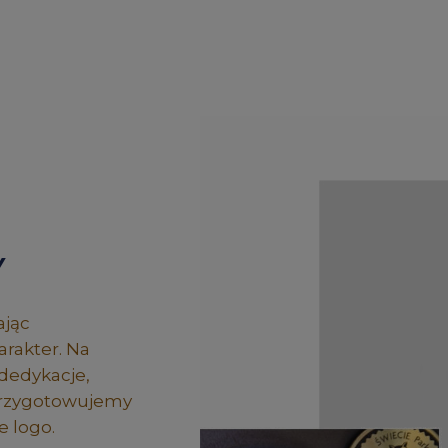
Y
ając
rakter. Na
dedykacje,
 przygotowujemy
 logo.