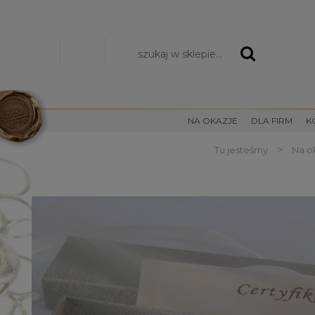
Zarejestruj się
Zaloguj się
NA OKAZJE
DLA FIRM
K
>
Tu jesteśmy
Na o