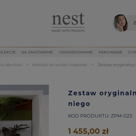
Z
OLEKCJE
NA ZAMÓWIENIE
GRAWEROWANIE
PAKOWANIE
O F
>
>
Do alkoholu
Kieliszki do wódki i nalewek
Zestaw oryginalnych
Zestaw oryginaln
niego
KOD PRODUKTU:
ZPM-023
1 455,00 zł