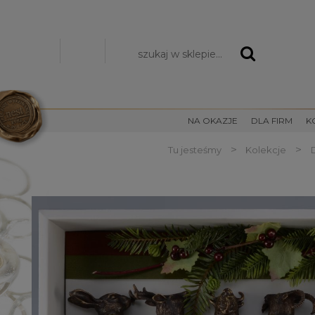
Zarejestruj się
Zaloguj się
NA OKAZJE
DLA FIRM
K
>
>
Tu jesteśmy
Kolekcje