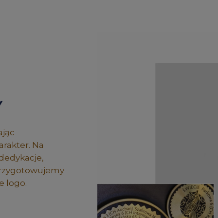
Y
ając
rakter. Na
dedykacje,
 przygotowujemy
 logo.