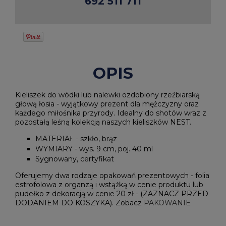
692 511 711
OPIS
Kieliszek do wódki lub nalewki ozdobiony rzeźbiarską
głową łosia - wyjątkowy prezent dla mężczyzny oraz
każdego miłośnika przyrody. Idealny do shotów wraz z
pozostałą leśną kolekcją naszych kieliszków NEST.
MATERIAŁ - szkło, brąz
WYMIARY - wys. 9 cm, poj. 40 ml
Sygnowany, certyfikat
Oferujemy dwa rodzaje opakowań prezentowych - folia
estrofolowa z organzą i wstążką w cenie produktu lub
pudełko z dekoracją w cenie 20 zł - (ZAZNACZ PRZED
DODANIEM DO KOSZYKA). Zobacz
PAKOWANIE